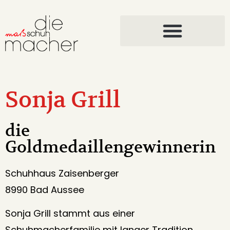
Österreich-Schuh
Sonja Grill
die
Goldmedaillengewinnerin
Schuhhaus Zaisenberger
8990 Bad Aussee
Sonja Grill stammt aus einer
Schuhmacherfamilie mit langer Tradition.